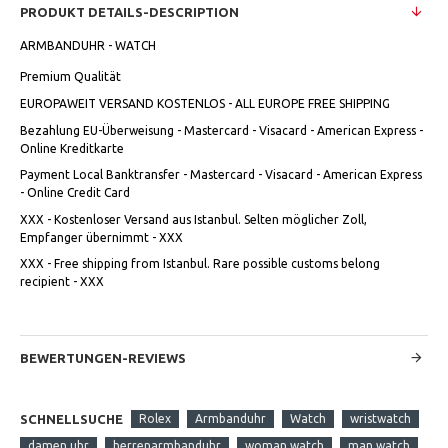
PRODUKT DETAILS-DESCRIPTION
ARMBANDUHR - WATCH
Premium Qualität
EUROPAWEIT VERSAND KOSTENLOS - ALL EUROPE FREE SHIPPING
Bezahlung EU-Überweisung - Mastercard - Visacard - American Express -
Online Kreditkarte
Payment Local Banktransfer - Mastercard - Visacard - American Express
- Online Credit Card
XXX - Kostenloser Versand aus Istanbul. Selten möglicher Zoll,
Empfanger übernimmt - XXX
XXX - Free shipping from Istanbul. Rare possible customs belong
recipient - XXX
BEWERTUNGEN-REVIEWS
SCHNELLSUCHE
Rolex
Armbanduhr
Watch
wristwatch
damen uhr
herrenarmbanduhr
woman watch
man watch