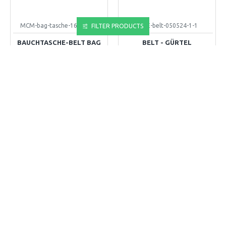
MCM-bag-tasche-160424-57
GUE-belt-050524-1-1
FILTER PRODUCTS
BAUCHTASCHE-BELT BAG
BELT - GÜRTEL
65,00€
55,00€
+ WARENKORB
+ WARENKORB
Kaufen-Buy
Kaufen-Buy
OUT OF STOCK
GUC
GUC-belt-050524-1-1
GUC
GUC-belt-050524-2-1
BELT - GÜRTEL
BELT - GÜRTEL
55,00€
55,00€
+ WARENKORB
+ WARENKORB
Kaufen-Buy
Kaufen-Buy