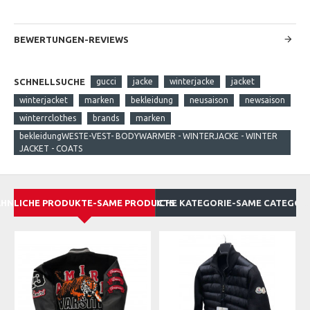
BEWERTUNGEN-REVIEWS
SCHNELLSUCHE
gucci
jacke
winterjacke
jacket
winterjacket
marken
bekleidung
neusaison
newsaison
winterrclothes
brands
marken
bekleidungWESTE-VEST- BODYWARMER - WINTERJACKE - WINTER
JACKET - COATS
HNLICHE PRODUKTE-SAME PRODUCTS
GLEICHE KATEGORIE-SAME CATEGOR